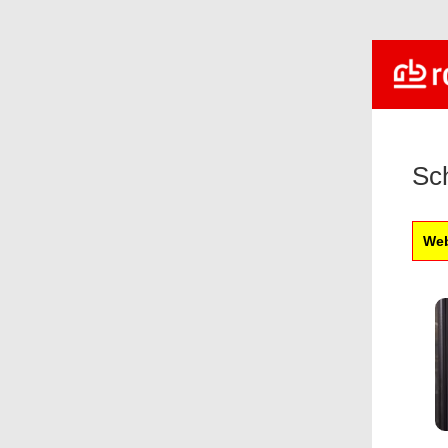
Sch
Web